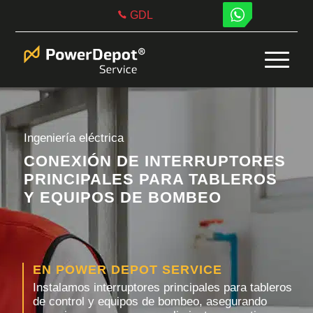
GDL
Ingeniería eléctrica
CONEXIÓN DE INTERRUPTORES
PRINCIPALES PARA TABLEROS
Y EQUIPOS DE BOMBEO
EN POWER DEPOT SERVICE
Instalamos interruptores principales para tableros
de control y equipos de bombeo, asegurando