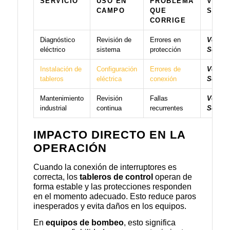
SERVICIO
USO EN
PROBLEMA
VER
CAMPO
QUE
SERV
CORRIGE
Diagnóstico
Revisión de
Errores en
Ver
eléctrico
sistema
protección
Servici
Instalación de
Configuración
Errores de
Ver
tableros
eléctrica
conexión
Servici
Mantenimiento
Revisión
Fallas
Ver
industrial
continua
recurrentes
Servici
IMPACTO DIRECTO EN LA
OPERACIÓN
Cuando la conexión de interruptores es
correcta, los
tableros de control
operan de
forma estable y las protecciones responden
en el momento adecuado. Esto reduce paros
inesperados y evita daños en los equipos.
En
equipos de bombeo
, esto significa