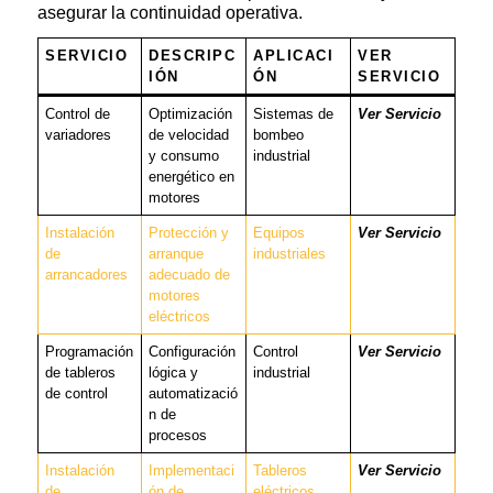
asegurar la continuidad operativa.
SERVICIO
DESCRIPC
APLICACI
VER
IÓN
ÓN
SERVICIO
Control de
Optimización
Sistemas de
Ver Servicio
variadores
de velocidad
bombeo
y consumo
industrial
energético en
motores
Instalación
Protección y
Equipos
Ver Servicio
de
arranque
industriales
arrancadores
adecuado de
motores
eléctricos
Programación
Configuración
Control
Ver Servicio
de tableros
lógica y
industrial
de control
automatizació
n de
procesos
Instalación
Implementaci
Tableros
Ver Servicio
de
ón de
eléctricos