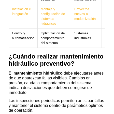
Instalación e
Montaje y
Proyectos
Ver
integración
configuración de
nuevos o
Servi
sistemas
modernización
hidráulicos
Control y
Optimización del
Sistemas
Ver
automatización
comportamiento
industriales
Servi
del sistema
¿Cuándo realizar mantenimiento
hidráulico preventivo?
El
mantenimiento hidráulico
debe ejecutarse antes
de que aparezcan fallas visibles. Cambios en
presión, caudal o comportamiento del sistema
indican desviaciones que deben corregirse de
inmediato.
Las inspecciones periódicas permiten anticipar fallas
y mantener el sistema dentro de parámetros óptimos
de operación.