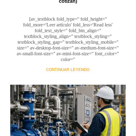
cotizan)
[av_textblock fold_type='' fold_height=''
fold_more='Leer artículo' fold_less='Read less'
fold_text_style='' fold_btn_align=''
textblock_styling_align='' textblock_styling=''
textblock_styling_gap='' textblock_styling_mobile=''
size='' av-desktop-font-size='' av-medium-font-size=''
av-small-font-size='' av-mini-font-size='' font_color=''
color=''
CONTINUAR LEYENDO