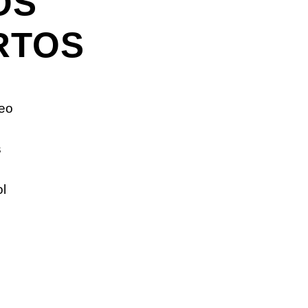
OS
RTOS
eo
s
ol